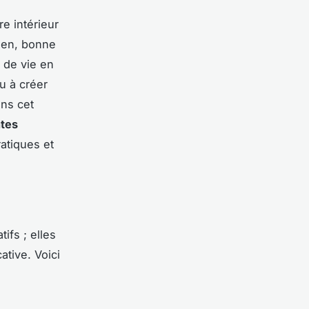
e intérieur
bien, bonne
 de vie en
u à créer
ans cet
ntes
ratiques et
fs ; elles
ative. Voici