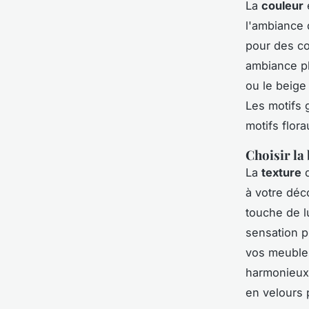
La
couleur
l'ambiance 
pour des co
ambiance pl
ou le beige
Les motifs 
motifs flor
Choisir la
La
texture
d
à votre déc
touche de l
sensation p
vos meubles
harmonieux.
en velours 