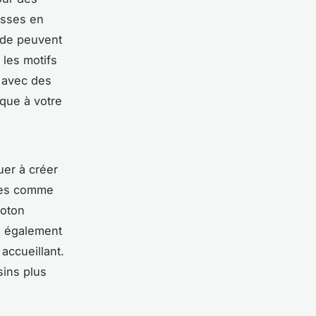
usses en
ude peuvent
les motifs
 avec des
que à votre
uer à créer
uces comme
coton
z également
 accueillant.
sins plus