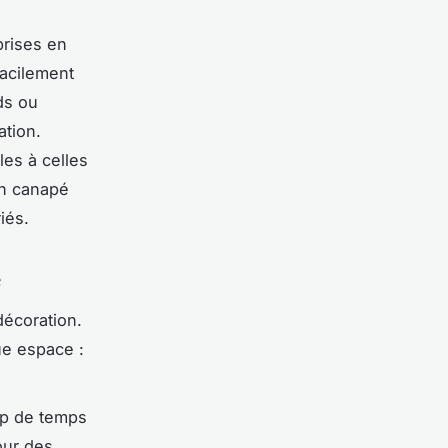
prises en
facilement
ds ou
ation.
es à celles
un canapé
iés.
e
écoration.
ue espace :
up de temps
our des