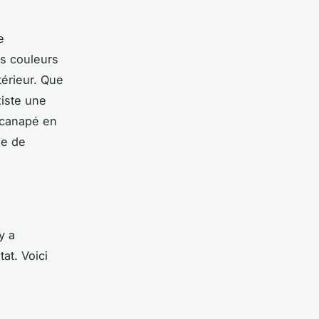
e
es couleurs
térieur. Que
xiste une
 canapé en
he de
y a
at. Voici