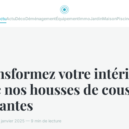
ctu
Actu
Déco
Déménagement
Équipement
Immo
Jardin
Maison
Piscin
sformez votre intér
 nos housses de cou
antes
janvier 2025 — 9 min de lecture