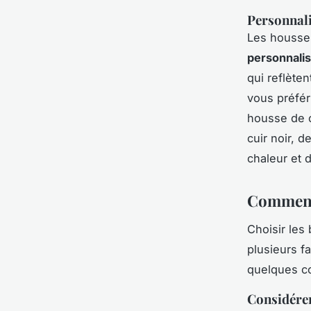
Personnali
Les housses
personnalis
qui reflète
vous préfér
housse de 
cuir noir, 
chaleur et 
Comment 
Choisir les
plusieurs f
quelques co
Considérer