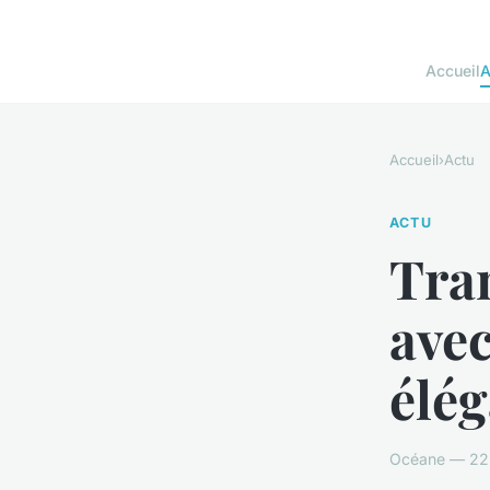
Accueil
A
Accueil
›
Actu
ACTU
Tran
avec
élég
Océane — 22 