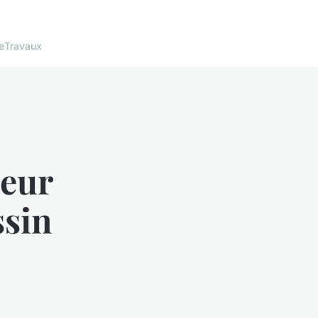
e
Travaux
ieur
ssin