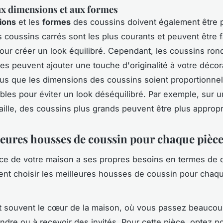
x dimensions et aux formes
ions
et les
formes
des coussins doivent également être 
 coussins carrés sont les plus courants et peuvent être 
ur créer un look équilibré. Cependant, les coussins ron
res peuvent ajouter une touche d'originalité à votre décor
s que les dimensions des coussins soient proportionnell
les pour éviter un look déséquilibré. Par exemple, sur 
aille, des coussins plus grands peuvent être plus appropr
leures housses de coussin pour chaque pièc
e de votre maison a ses propres besoins en termes de d
nt choisir les meilleures housses de coussin pour chaq
 souvent le cœur de la maison, où vous passez beauco
ndre ou à recevoir des invités. Pour cette pièce, optez p