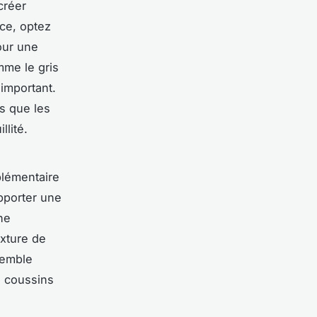
créer
èce, optez
our une
mme le gris
important.
s que les
llité.
lémentaire
pporter une
ne
exture de
semble
s coussins