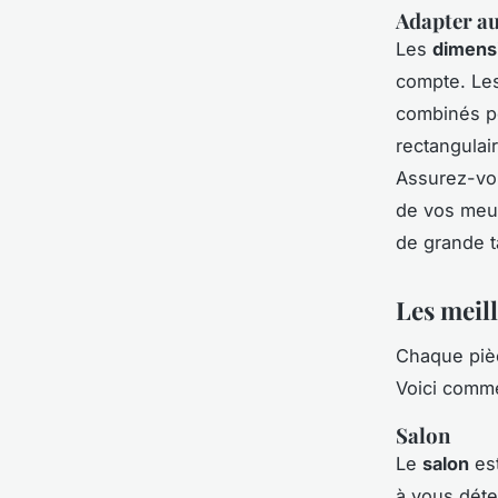
Adapter au
Les
dimens
compte. Les
combinés po
rectangulai
Assurez-vou
de vos meub
de grande t
Les meil
Chaque pièc
Voici comme
Salon
Le
salon
est
à vous déte