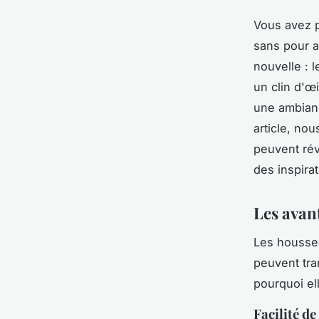
Vous avez p
sans pour a
nouvelle : 
un clin d'œ
une ambian
article, no
peuvent rév
des inspirat
Les avan
Les housses
peuvent tra
pourquoi el
Facilité d