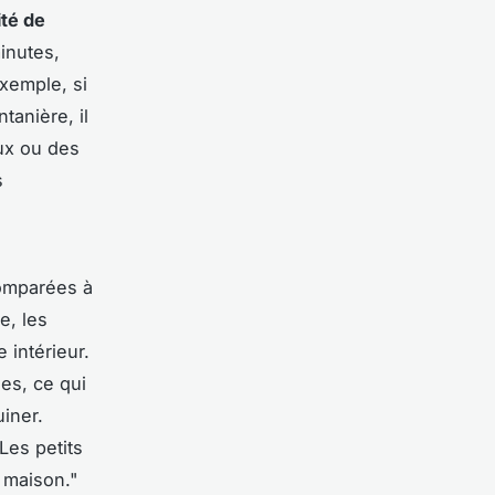
ité de
inutes,
xemple, si
anière, il
ux ou des
s
omparées à
e, les
 intérieur.
es, ce qui
iner.
Les petits
e maison
."