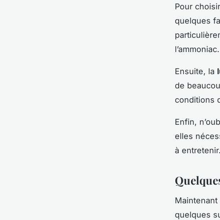
Pour choisir
quelques fa
particulièr
l’ammoniac.
Ensuite, la
de beaucoup
conditions d
Enfin, n’oub
elles nécess
à entretenir
Quelques
Maintenant 
quelques su