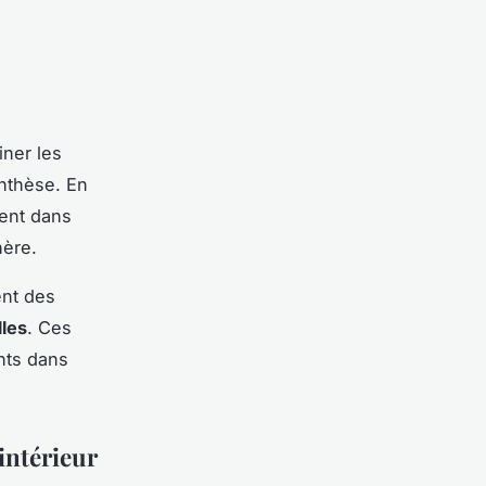
ner les
ynthèse. En
ent dans
hère.
ent des
lles
. Ces
nts dans
intérieur