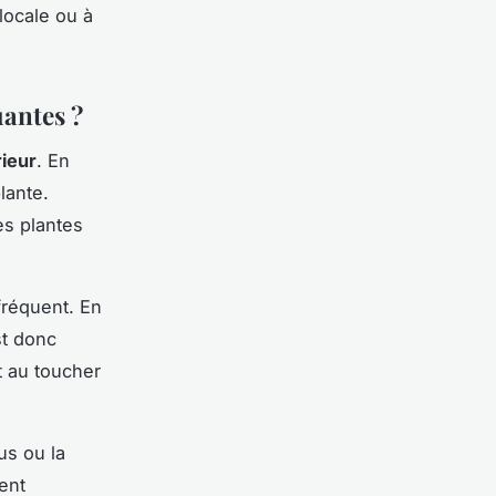
locale ou à
uantes ?
rieur
. En
lante.
es plantes
 fréquent. En
st donc
t au toucher
us ou la
ent