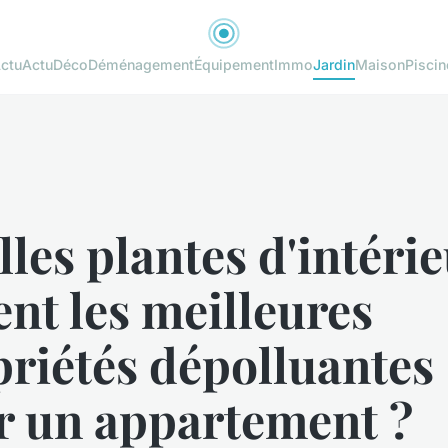
ctu
Actu
Déco
Déménagement
Équipement
Immo
Jardin
Maison
Piscin
les plantes d'intéri
ent les meilleures
riétés dépolluantes
r un appartement ?