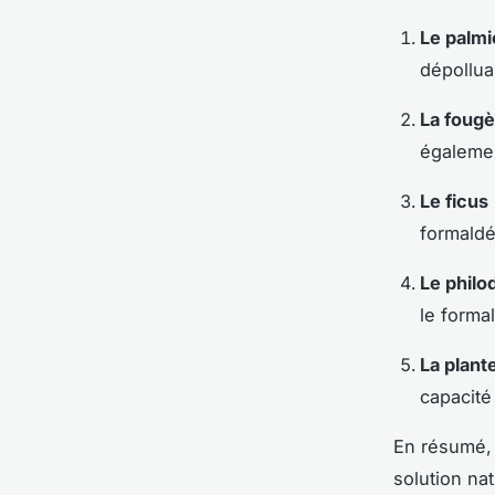
Le palmi
dépollua
La fougè
égalemen
Le ficus
formaldé
Le phil
le forma
La plant
capacité
En résumé, 
solution nat