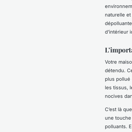
environneme
naturelle et
dépolluant
d’intérieur i
L’import
Votre maiso
détendu. Ce
plus pollué 
les tissus,
nocives dans
C’est là qu
une touche 
polluants. E