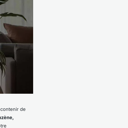
 contenir de
nzène,
tre