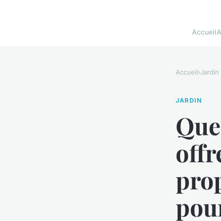
Accueil
A
Accueil
›
Jardin
JARDIN
Quel
offr
prop
pou