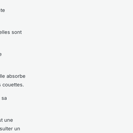
nte
lles sont
e
lle absorbe
s couettes.
r sa
st une
nsulter un