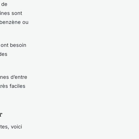
e de
aines sont
e benzène ou
 ont besoin
des
ines d’entre
rès faciles
r
es, voici