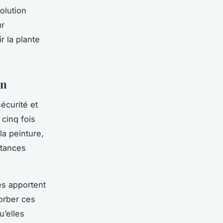
olution
ur
r la plante
on
écurité et
 cinq fois
la peinture,
stances
es apportent
sorber ces
u’elles