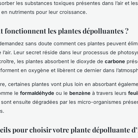
orber les substances toxiques présentes dans l’air et les
 en nutriments pour leur croissance.
fonctionnent les plantes dépolluantes ?
demandez sans doute comment ces plantes peuvent élimi
e l’air. Leur secret réside dans leur processus de photos
 croître, les plantes absorbent le dioxyde de
carbone
prés
ansforment en oxygène et libèrent ce dernier dans l’atmosp
e, certaines plantes vont plus loin en absorbant égalem
comme le
formaldéhyde
ou le
benzène
à travers leurs
feui
 sont ensuite dégradées par les micro-organismes prése
s.
ils pour choisir votre plante dépolluante d’