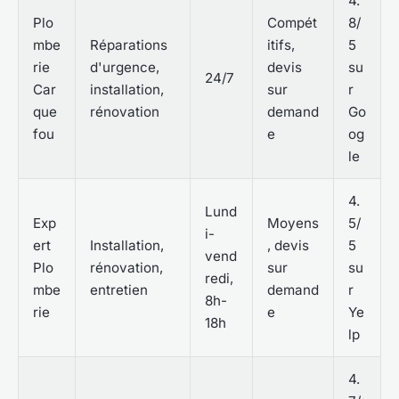
4.
Plo
Compét
8/
mbe
Réparations
itifs,
5
rie
d'urgence,
devis
su
24/7
Car
installation,
sur
r
que
rénovation
demand
Go
fou
e
og
le
4.
Lund
Exp
Moyens
5/
i-
ert
Installation,
, devis
5
vend
Plo
rénovation,
sur
su
redi,
mbe
entretien
demand
r
8h-
rie
e
Ye
18h
lp
4.