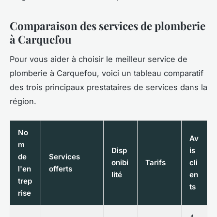
Comparaison des services de plomberie
à Carquefou
Pour vous aider à choisir le meilleur service de
plomberie à Carquefou, voici un tableau comparatif
des trois principaux prestataires de services dans la
région.
No
Av
m
Disp
is
de
Services
onibi
Tarifs
cli
l'en
offerts
lité
en
trep
ts
rise